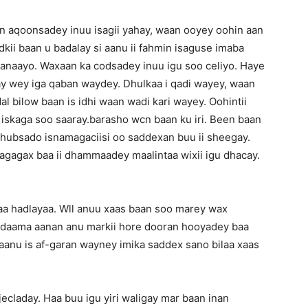
an aqoonsadey inuu isagii yahay, waan ooyey oohin aan
dkii baan u badalay si aanu ii fahmin isaguse imaba
ranaayo. Waxaan ka codsadey inuu igu soo celiyo. Haye
y wey iga qaban waydey. Dhulkaa i qadi wayey, waan
dal bilow baan is idhi waan wadi kari wayey. Oohintii
 iskaga soo saaray.barasho wcn baan ku iri. Been baan
 hubsado isnamagaciisi oo saddexan buu ii sheegay.
ragagax baa ii dhammaadey maalintaa wixii igu dhacay.
laa hadlayaa. Wll anuu xaas baan soo marey wax
adaama aanan anu markii hore dooran hooyadey baa
aanu is af-garan wayney imika saddex sano bilaa xaas
ecladay. Haa buu igu yiri waligay mar baan inan