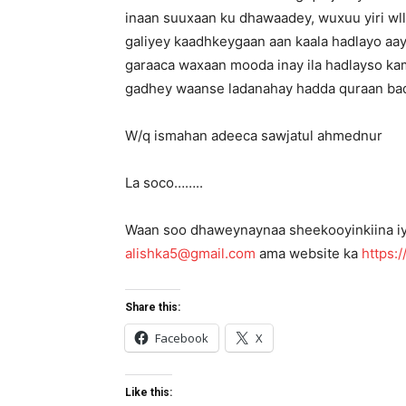
inaan suuxaan ku dhawaadey, wuxuu yiri wl
galiyey kaadhkeygaan aan kaala hadlayo aaya
garaaca waxaan mooda inay ila hadlayso k
gadhey waanse ladanahay hadda quraan bad
W/q ismahan adeeca sawjatul ahmednur
La soco……..
Waan soo dhaweynaynaa sheekooyinkiina iyo
alishka5@gmail.com
ama website ka
https:/
Share this:
Facebook
X
Like this: