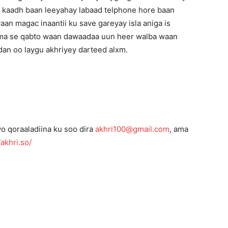
l kaadh baan leeyahay labaad telphone hore baan
an magac inaantii ku save gareyay isla aniga is
ama se qabto waan dawaadaa uun heer walba waan
an oo laygu akhriyey darteed alxm.
 qoraaladiina ku soo dira
akhri100@gmail.com
, ama
/akhri.so/