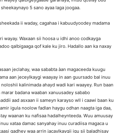
a sheekaynayo 5 sano ayaa laga joogaa.
 sheekada ii waday, cagahaa i kabuudyoodey madama
ri wayay. Waxaan sii hoosa u idhi anoo codkayga
doo qalbigaaga qof kale ku jiro. Hadallo aan ka naxay
asaan jeclahay, waa sababta àan magaceeda kuugu
ama aan jeceylkaygi waayay in aan guursado bal inuu
 noloshii kalinimada ahayd wadi kari waayey. Run baan
aa marar badana waaban xanuusadey sababo
haddii aad asxaan ii sameyn karayso wll i caawi baan ku
amir igula noolow fadlan haygu odhan naagta iga daa,
stay waanan ku nafisaa hadalheynteeda. Wuu amuusay
 inuu xataa damac sanyahay inuu curadiisa magaca u
aasi gadhey waa arrin jacaylkaygii igu sii baladhisay