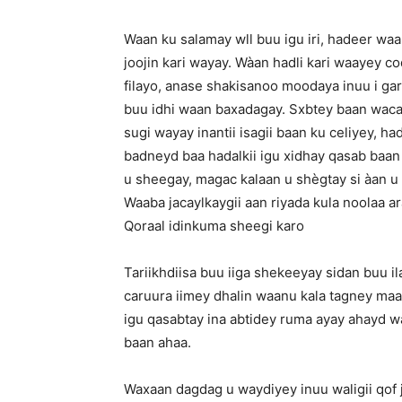
Waan ku salamay wll buu igu iri, hadeer wa
joojin kari wayay. Wàan hadli kari waayey co
filayo, anase shakisanoo moodaya inuu i ga
buu idhi waan baxadagay. Sxbtey baan waca
sugi wayay inantii isagii baan ku celiyey, ha
badneyd baa hadalkii igu xidhay qasab baan
u sheegay, magac kalaan u shègtay si àan u
Waaba jacaylkaygii aan riyada kula noolaa a
Qoraal idinkuma sheegi karo
Tariikhdiisa buu iiga shekeeyay sidan buu i
caruura iimey dhalin waanu kala tagney ma
igu qasabtay ina abtidey ruma ayay ahayd w
baan ahaa.
Waxaan dagdag u waydiyey inuu waligii qof j