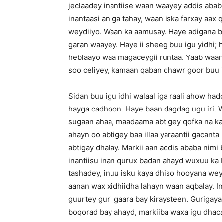
jeclaadey inantiise waan waayey addis abab
inantaasi aniga tahay, waan iska farxay aax 
weydiiyo. Waan ka aamusay. Haye adigana b
garan waayey. Haye ii sheeg buu igu yidhi; 
heblaayo waa magaceygii runtaa. Yaab waan 
soo celiyey, kamaan qaban dhawr goor buu i
Sidan buu igu idhi walaal iga raali ahow ha
hayga cadhoon. Haye baan dagdag ugu iri. W
sugaan ahaa, maadaama abtigey qofka na ka
ahayn oo abtigey baa illaa yaraantii gacan
abtigay dhalay. Markii aan addis ababa nimi
inantiisu inan qurux badan ahayd wuxuu ka 
tashadey, inuu isku kaya dhiso hooyana we
aanan wax xidhiidha lahayn waan aqbalay. I
guurtey guri gaara bay kiraysteen. Gurigaya
boqorad bay ahayd, markiiba waxa igu dhaca