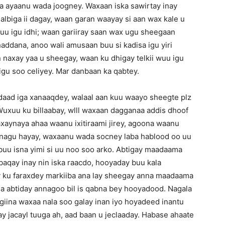
a ayaanu wada joogney. Waxaan iska sawirtay inay
qalbiga ii dagay, waan garan waayay si aan wax kale u
uu igu idhi; waan gariiray saan wax ugu sheegaan
haddana, anoo wali amusaan buu si kadisa igu yiri
naxay yaa u sheegay, waan ku dhigay telkii wuu igu
gu soo celiyey. Mar danbaan ka qabtey.
ddaad iga xanaaqdey, walaal aan kuu waayo sheegte plz
uxuu ku billaabay, wlll waxaan dagganaa addis dhoof
xaynaya ahaa waanu ixitiraami jirey, agoona waanu
ta nagu hayay, waxaanu wada socney laba hablood oo uu
 buu isna yimi si uu noo soo arko. Abtigay maadaama
baqay inay nin iska raacdo, hooyaday buu kala
y ku faraxdey markiiba ana lay sheegay anna maadaama
na abtiday annagoo bil is qabna bey hooyadood. Nagala
giina waxaa nala soo galay inan iyo hoyadeed inantu
y jacayl tuuga ah, aad baan u jeclaaday. Habase ahaate