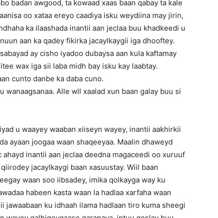
bo badan awgood, ta kowaad xaas baan qabay ta kale
anisa oo xataa ereyo caadiya isku weydiina may jirin,
haha ka ilaashada inantii aan jeclaa buu khadkeedi u
un aan ka qadey fikirka jacaylkaygii iga dhooftey.
sabayad ay cisho iyadoo dubaysa aan kula kaftamay
ee wax iga sii laba midh bay isku kay laabtay.
naan cunto danbe ka daba cuno.
u wanaagsanaa. Alle wll xaalad xun baan galay buu si
yad u waayey waaban xiiseyn wayey, inantii aakhirkii
nada ayaan joogaa waan shaqeeyaa. Maalin dhaweyd
 ahayd inantii aan jeclaa deedna magaceedi oo xuruuf
qiirodey jacaylkaygi baan xasuustay. Wiil baan
heegay waan soo iibsadey, imika qolkayga way ku
aawadaa habeen kasta waan la hadlaa xarfaha waan
i jawaabaan ku idhaah ilama hadlaan tiro kuma sheegi
an wayey qalbigeygaase garanaya, intuu qoslay buu