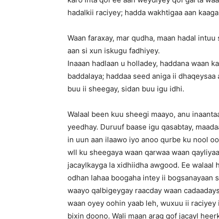
hadalkii raciyey; hadda wakhtigaa aan kaag
Waan faraxay, mar qudha, maan hadal intuu
aan si xun iskugu fadhiyey.
Inaaan hadlaan u holladey, haddana waan ka
baddalaya; haddaa seed aniga ii dhaqeysaa a
buu ii sheegay, sidan buu igu idhi.
Walaal been kuu sheegi maayo, anu inaanta
yeedhay. Duruuf baase igu qasabtay, maada
in uun aan ilaawo iyo anoo qurbe ku nool oo
wll ku sheegaya waan qarwaa waan qayliy
jacaylkayga la xidhiidha awgood. Ee walaal 
odhan lahaa boogaha intey ii bogsanayaan s
waayo qalbigeygay raacday waan cadaaday
waan oyey oohin yaab leh, wuxuu ii raciyey
bixin doono. Wali maan arag qof jacayl heerk