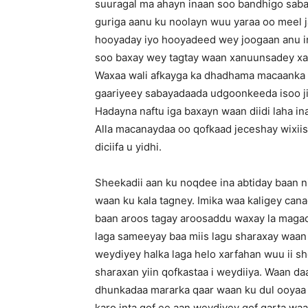
suuragal ma ahayn inaan soo bandhigo saba
guriga aanu ku noolayn wuu yaraa oo meel ja
hooyaday iyo hooyadeed wey joogaan anu ind
soo baxay wey tagtay waan xanuunsadey xanu
Waxaa wali afkayga ka dhadhama macaanka 
gaariyeey sabayadaada udgoonkeeda isoo jiit
Hadayna naftu iga baxayn waan diidi laha i
Alla macanaydaa oo qofkaad jeceshay wixiis
diciifa u yidhi.
Sheekadii aan ku noqdee ina abtiday baan ni
waan ku kala tagney. Imika waa kaligey ca
baan aroos tagay aroosaddu waxay la magac
laga sameeyay baa miis lagu sharaxay waan 
weydiyey halka laga helo xarfahan wuu ii s
sharaxan yiin qofkastaa i weydiiya. Waan d
dhunkadaa mararka qaar waan ku dul ooyaa i
karo inta qof ee aan weydiyey qof garta wa