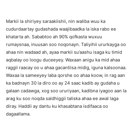
Markii la shiriyey saraakiishii, nin waliba wuu ka
cudurdaartay gudashada waajibaadka la iska rabo ee
khatarta ah. Sababtoo ah 90% qofkasta wuxuu
rumaysnaa, inuusan soo noqonayn. Taliyihii ururkayga oo
ahaa nin wadaad ah, ayaa markii su’aashu isaga ku timid
aqbalay oo loogu duceeyey. Waxaan anigu ka mid ahaa
raggii raacay oo u ahaa gacantiisa midig, iguna kalsoonaa.
Waxaa la sameeyey laba qorshe oo ahaa koow, in rag aan
ka badnayn 30 la diro oo ay 24 saac kadib ay gudaha u
galaan cadawga, xog soo ururiyaan, kadibna iyagoo aan la
arag ku soo noqda saldhiggii taliska ahaa ee awal laga
diray. Haddii ay dantu ku khasabtana isdifaaca oo
dagaallama.