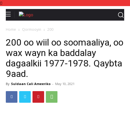
Home
Qormooyin
200
200 oo wiil oo soomaaliya, oo
wax wayn ka baddalay
dagaalkii 1977-1978. Qaybta
9aad.
By
Suldaan Cali Ameeriko
-
May 10, 2021