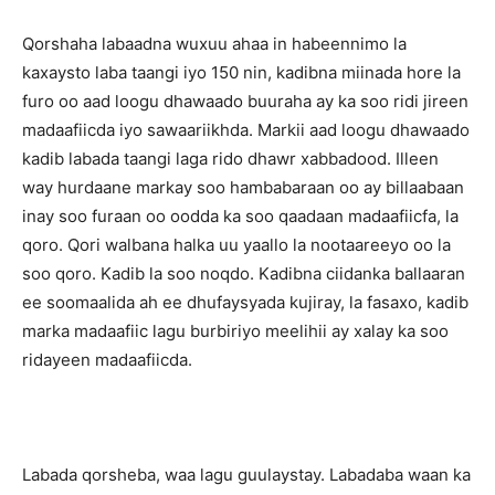
Qorshaha labaadna wuxuu ahaa in habeennimo la
kaxaysto laba taangi iyo 150 nin, kadibna miinada hore la
furo oo aad loogu dhawaado buuraha ay ka soo ridi jireen
madaafiicda iyo sawaariikhda. Markii aad loogu dhawaado
kadib labada taangi laga rido dhawr xabbadood. Illeen
way hurdaane markay soo hambabaraan oo ay billaabaan
inay soo furaan oo oodda ka soo qaadaan madaafiicfa, la
qoro. Qori walbana halka uu yaallo la nootaareeyo oo la
soo qoro. Kadib la soo noqdo. Kadibna ciidanka ballaaran
ee soomaalida ah ee dhufaysyada kujiray, la fasaxo, kadib
marka madaafiic lagu burbiriyo meelihii ay xalay ka soo
ridayeen madaafiicda.
Labada qorsheba, waa lagu guulaystay. Labadaba waan ka