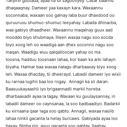
Taliyihii guutada, ayaa na sii sagootiyey. Casar baannu
dhaqaaqnay. Dameer yaa kaxayn kara. Waxaannu
soconnaba, waxaan soo galnay laba buur dhaxdood oo
quruuruxu shumuc-shumuc leeyahay. Labada dhinacba,
waa gabiyo dhaadheer. Waxaannu maqalnay guux aad
mooddo biyo shubmaya. Illeen waxaa nagu soo socda
biyo xoog leh oo waadiga aan dhex soconno nagu soo
maqan. Waadigu wuu qalqalloocan yahay oo ma
toosna, hadduu toosnaan lahaa, kor baan ka arki lahayn
biyaha. Halmar baa waxaa nalagu dharbaaxay biyo xoog
leh. Waxaa dhacday, tii dheerayd. Labadii dameer iyo wixii
ku rarnaa lugihii baa loo rogay. Annagii ka sii daran.
Baasuukayaashii iyo brigaannadii markii horeba
dharbaaxadii ayaa la tagay. Waxaan ku guulaysannay, in
labadii dameer oo caynsanaa, la soo badbaadiyo. Badarkii
ku xirnaana qaar laga soo qabto. Annagii, waxaa nasiib
lahaa ninkii gacanta la helay burcaws. Gabiyada ayaa loo
baxay. Ninba nin, ayuu gacanta soo qabtay. Ilaahay