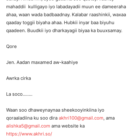
mahaddii kulligayo iyo labadayadii muun ee dameeraha
ahaa, waan wada badbaadnay. Kalabar raashinkii, waxaa
qaaday toggii biyaha ahaa. Hubkii inyar baa biyuhu
qaadeen. Buudkii iyo dharkayagii biyaa ka buuxsamay.
Qore
Jen. Aadan maxamed aw-kaahiye
Awrka cirka
La soco……..
Waan soo dhaweynaynaa sheekooyinkiina iyo
qoraaladiina ku soo dira
akhri100@gmail.com
, ama
alishka5@gmail.com
ama website ka
https://www.akhri.so/