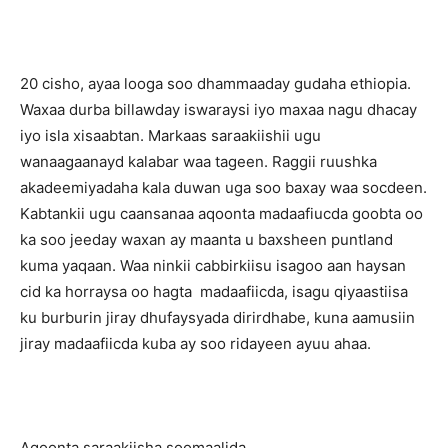
20 cisho, ayaa looga soo dhammaaday gudaha ethiopia.
Waxaa durba billawday iswaraysi iyo maxaa nagu dhacay
iyo isla xisaabtan. Markaas saraakiishii ugu
wanaagaanayd kalabar waa tageen. Raggii ruushka
akadeemiyadaha kala duwan uga soo baxay waa socdeen.
Kabtankii ugu caansanaa aqoonta madaafiucda goobta oo
ka soo jeeday waxan ay maanta u baxsheen puntland
kuma yaqaan. Waa ninkii cabbirkiisu isagoo aan haysan
cid ka horraysa oo hagta madaafiicda, isagu qiyaastiisa
ku burburin jiray dhufaysyada dirirdhabe, kuna aamusiin
jiray madaafiicda kuba ay soo ridayeen ayuu ahaa.
Aqoonta saraakiisha soomaalida