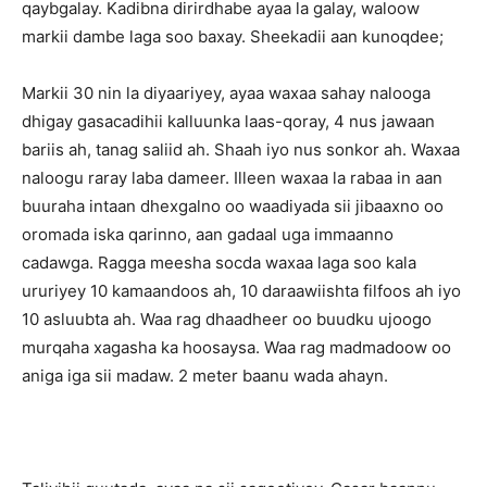
qaybgalay. Kadibna dirirdhabe ayaa la galay, waloow
markii dambe laga soo baxay. Sheekadii aan kunoqdee;
Markii 30 nin la diyaariyey, ayaa waxaa sahay nalooga
dhigay gasacadihii kalluunka laas-qoray, 4 nus jawaan
bariis ah, tanag saliid ah. Shaah iyo nus sonkor ah. Waxaa
naloogu raray laba dameer. Illeen waxaa la rabaa in aan
buuraha intaan dhexgalno oo waadiyada sii jibaaxno oo
oromada iska qarinno, aan gadaal uga immaanno
cadawga. Ragga meesha socda waxaa laga soo kala
ururiyey 10 kamaandoos ah, 10 daraawiishta filfoos ah iyo
10 asluubta ah. Waa rag dhaadheer oo buudku ujoogo
murqaha xagasha ka hoosaysa. Waa rag madmadoow oo
aniga iga sii madaw. 2 meter baanu wada ahayn.