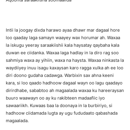
Intii la joogay dixda harawo ayaa dhawr mar dagaal hore
loo qaaday laga samayn waayey wax horumar ah. Waxaa
la iskugu yeeray saraakiishii kala haysatay qaybaha kala
duwan ee ciidanka. Waxaa laga hadlay in la diro rag soo
sahmiya waxa ay yihiin, waxa na haysta. Waxaa ninkasta la
waydiiyey inuu isagu kaxaysan karo ragga xulka ah ee loo
diri doono gudaha cadawga. Warbixin sax ahna keeni
kara, si loo qaado hadhoow dagaal wayn oo lagu qaadayo
dirirdhabe, sababtoo ah magaalada waxaa ku hareeraysan
buuro waawayn oo ay ku rakibteen madaafiic iyo
sawaariikh. Kuwaas baa la doonaya in la burbiriyo, si
hadhoow ciidamada lugta ay ugu fududaato qabashada
magaalada.